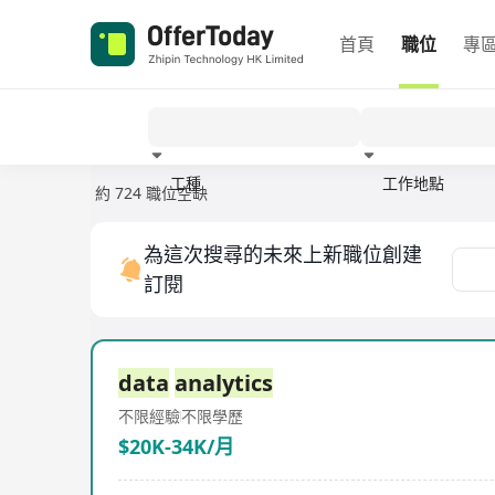
首頁
職位
專
工種
工作地點
約 724 職位空缺
經驗
為這次搜尋的未來上新職位創建
訂閱
data
analytics
不限經驗
不限學歷
$20K-34K/月