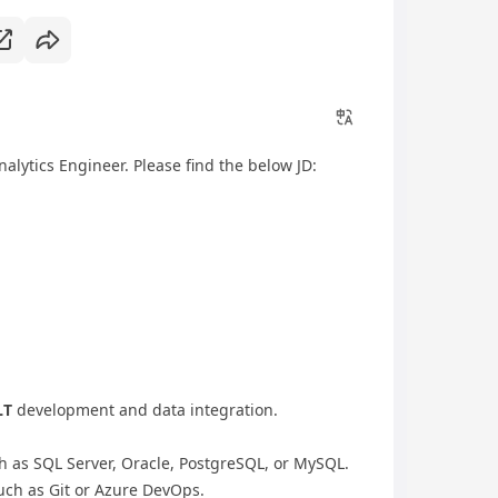
nalytics Engineer. Please find the below JD:
LT
development and data integration.
h as SQL Server, Oracle, PostgreSQL, or MySQL.
such as Git or Azure DevOps.