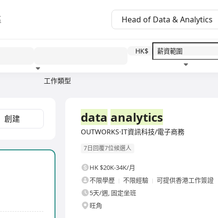
區
HK$
工作類型
教育程度
福利待遇
全職
data
analytics
創建
OUTWORKS·IT資訊科技/電子商務
7日回覆7位候選人
HK $20K-34K/月
不限學歷
不限經驗
可提供香港工作簽證
5天/週, 固定坐班
旺角