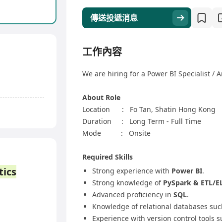
傳送投遞消息
工作內容
We are hiring for a Power BI Specialist / A
About Role
Location : Fo Tan, Shatin Hong Kong
Duration : Long Term - Full Time
Mode : Onsite
Required Skills
tics
Strong experience with
Power BI
.
Strong knowledge of
PySpark & ETL/E
Advanced proficiency in
SQL
.
Knowledge of relational databases suc
Experience with version control tools 