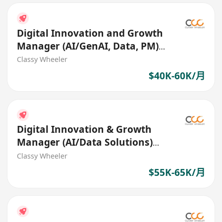
Digital Innovation and Growth
Manager (AI/GenAI, Data, PM)
(Life Insurance)
Classy Wheeler
$40K-60K/月
Digital Innovation & Growth
Manager (AI/Data Solutions)
(Insurance)
Classy Wheeler
$55K-65K/月