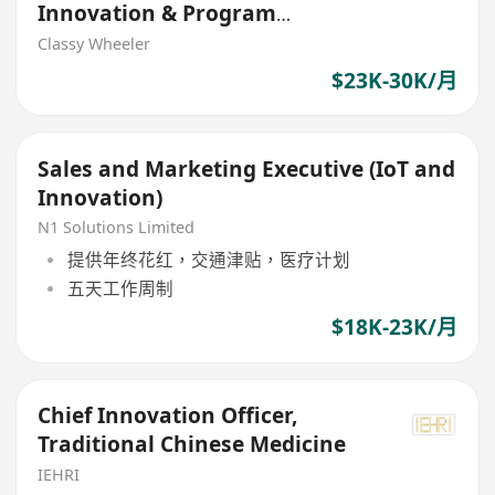
Innovation & Program
Coordination) (Insurance)
Classy Wheeler
$23K-30K/月
Sales and Marketing Executive (IoT and
Innovation)
N1 Solutions Limited
提供年终花红，交通津贴，医疗计划
五天工作周制
$18K-23K/月
Chief Innovation Officer,
Traditional Chinese Medicine
IEHRI