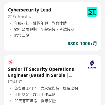
Cybersecurity Lead
ST Partnership
年終花紅，慷慨年假，教育津貼
銀行公眾假期，全薪病假，考試假期
膳食津貼
$80K-100K/月
Senior IT Security Operations
Engineer (Based in Serbia |
After-tax USD 5K-8K)
I-TALENT
免費員工宿舍，含水電煤網，機票津貼
年終獎金，超時工作津貼
20天有薪年假，醫療保險