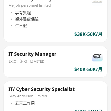
Me job personnel limited
享有雙糧
額外醫療保險
生日假
$38K-50K/月
IT Security Manager
EXIO （HK） LIMITED
$40K-50K/月
IT/ Cyber Security Specialist
Grey Anderson Limited
五天工作周