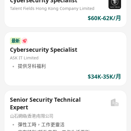
Cybersecurity Specialist
Talent Fields Hong Kong Company Limited
$60K-62K/月
最新
Cybersecurity Specialist
ASK IT Limited
提供牙科福利
$34K-35K/月
Senior Security Technical
Expert
山石網絡(香港)有限公司
彈性工時，工作更靈活