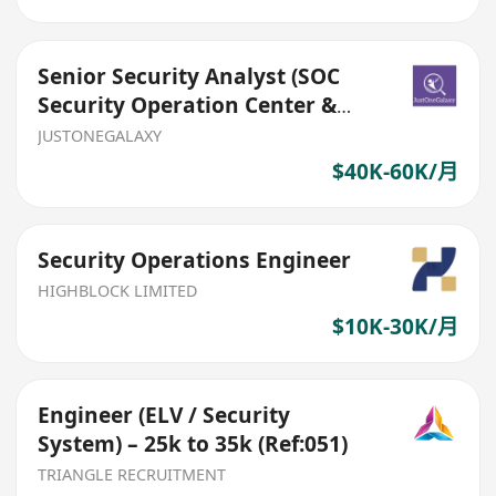
Senior Security Analyst (SOC
Security Operation Center &
SIEM
JUSTONEGALAXY
$40K-60K/月
Security Operations Engineer
HIGHBLOCK LIMITED
$10K-30K/月
Engineer (ELV / Security
System) – 25k to 35k (Ref:051)
TRIANGLE RECRUITMENT