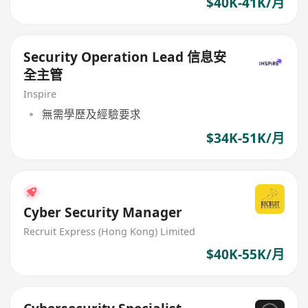
$40K-41K/月
Security Operation Lead 信息安
全主管
Inspire
無需學歷及經驗要求
$34K-51K/月
Cyber Security Manager
Recruit Express (Hong Kong) Limited
$40K-55K/月