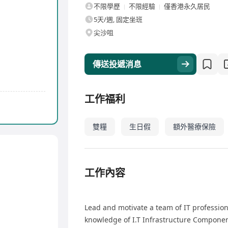
不限學歷
不限經驗
僅香港永久居民
5天/週, 固定坐班
尖沙咀
傳送投遞消息
工作福利
雙糧
生日假
額外醫療保險
工作內容
Lead and motivate a team of IT professio
knowledge of I.T Infrastructure Component