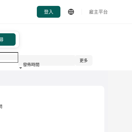
登入
雇主平台
尋
更多
發佈時間
行業
問