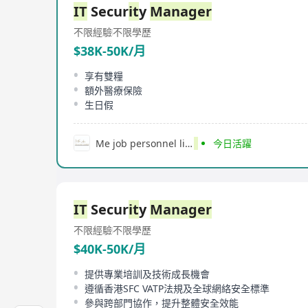
IT
Secur
it
y
Manager
不限經驗
不限學歷
$38K-50K/月
享有雙糧
額外醫療保險
生日假
Me job personnel lim
it
ed
今日活躍
IT
Secur
it
y
Manager
不限經驗
不限學歷
$40K-50K/月
提供專業培訓及技術成長機會
遵循香港SFC VATP法規及全球網絡安全標準
參與跨部門協作，提升整體安全效能