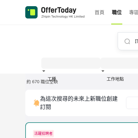
首頁
職位
專
工種
工作地點
約 670 職位空缺
經驗
為這次搜尋的未來上新職位創建
訂閱
活躍招聘者