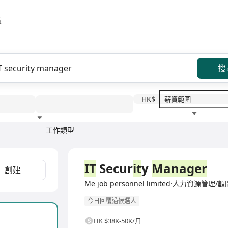
區
搜
HK$
工作類型
教育程度
福利待遇
全職
IT
Secur
it
y
Manager
創建
Me job personnel limited·人力資源管理/顧
今日回覆過候選人
HK $38K-50K/月