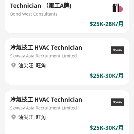
Technician （電工A牌)
Bond West Consultants
$25K-28K/月
冷氣技工 HVAC Technician
Skyway Asia Recruitment Limited
油尖旺
,
旺角
$25K-30K/月
冷氣技工 HVAC Technician
Skyway Asia Recruitment Limited
油尖旺
,
旺角
$25K-30K/月