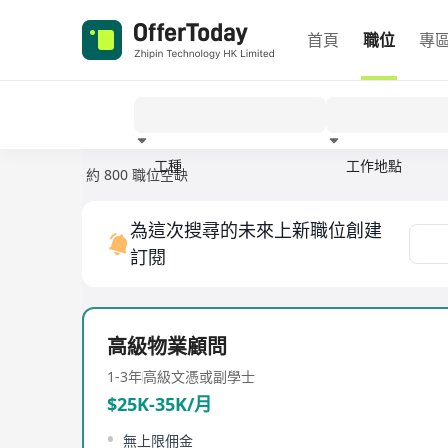
首頁
職位
專
工種
工作地點
約 800 職位空缺
經驗
為這次搜尋的未來上新職位創建
訂閱
高級物業顧問
1-3年
高級文憑或副學士
$25K-35K/月
無上限佣金