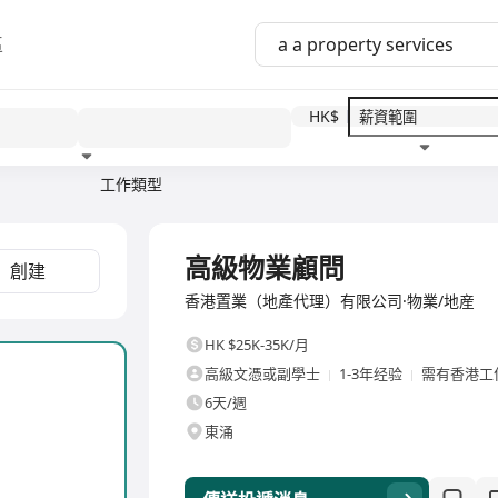
區
HK$
工作類型
教育程度
福利待遇
全職
高級物業顧問
創建
香港置業（地產代理）有限公司·物業/地産
HK $25K-35K/月
高級文憑或副學士
1-3年经验
需有香港工
6天/週
東涌