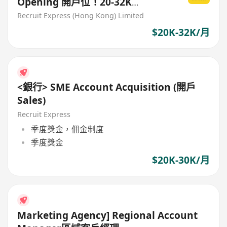
Opening 開戶位！20-32K
(Officer/ Assistant Manager)
Recruit Express (Hong Kong) Limited
$20K-32K/月
<銀行> SME Account Acquisition (開戶
Sales)
Recruit Express
季度獎金，佣金制度
季度獎金
$20K-30K/月
Marketing Agency] Regional Account