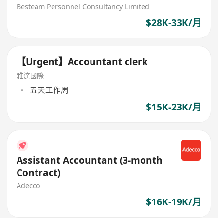
Besteam Personnel Consultancy Limited
$28K-33K/月
【Urgent】Accountant clerk
雅達國際
五天工作周
$15K-23K/月
Assistant Accountant (3-month
Contract)
Adecco
$16K-19K/月