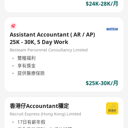
$24K-28K/月
Assistant Accountant ( AR / AP)
25K - 30K, 5 Day Work
Besteam Personnel Consultancy Limited
雙糧福利
享有獎金
提供醫療保險
$25K-30K/月
香港仔Accountant穩定
Recruit Express (Hong Kong) Limited
17日有薪年假