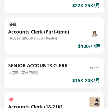
$22K-25K/月
兼職
Accounts Clerk (Part-time)
TRUSTY GROUP (Trusty Realty)
$100/小時
SENIOR ACCOUNTS CLERK
香港庫拉索外交供應
$15K-20K/月
Accounts Clerk (18-21K)