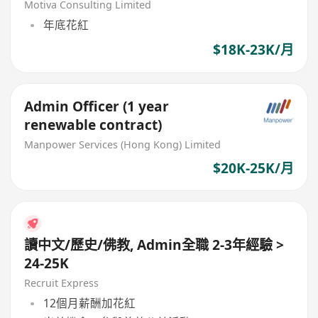
Motiva Consulting Limited
年底花紅
$18K-23K/月
Admin Officer (1 year
renewable contract)
Manpower Services (Hong Kong) Limited
$20K-25K/月
讀中文/歷史/佛教, Admin全職 2-3年經驗 >
24-25K
Recruit Express
12個月薪酬加花紅