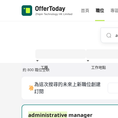
首頁
職位
專
工種
工作地點
約 800 職位空缺
經驗
為這次搜尋的未來上新職位創建
訂閱
administrative
manager