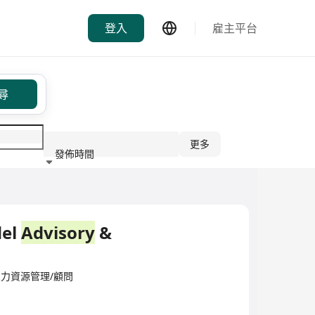
登入
雇主平台
尋
更多
發佈時間
行業
del
Advisory
&
ted·人力資源管理/顧問