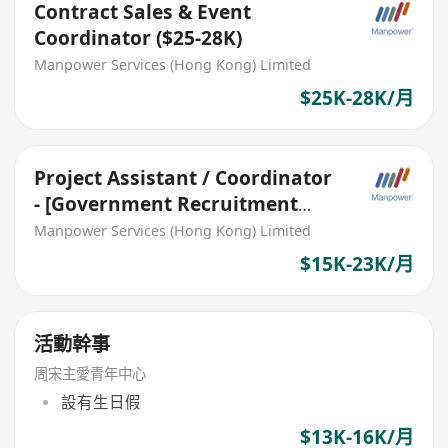
Contract Sales & Event
Coordinator ($25-28K)
Manpower Services (Hong Kong) Limited
$25K-28K/月
Project Assistant / Coordinator
- [Government Recruitment
Project]
Manpower Services (Hong Kong) Limited
$15K-23K/月
活動幹事
周宋主愛青年中心
設有生日假
$13K-16K/月