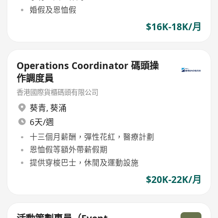
婚假及恩恤假
$16K-18K/月
Operations Coordinator 碼頭操
作調度員
香港國際貨櫃碼頭有限公司
葵青
,
葵涌
6天/週
十三個月薪酬，彈性花紅，醫療計劃
恩恤假等額外帶薪假期
提供穿梭巴士，休閒及運動設施
$20K-22K/月