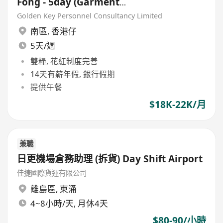
Fong - 5day (Garment
manufacture)18-22K
Golden Key Personnel Consultancy Limited
南區
,
香港仔
5天/週
雙糧, 花紅制度完善
14天有薪年假, 銀行假期
提供午餐
$18K-22K/月
兼職
日更機場倉務助理 (拆貨) Day Shift Airport
佳捷國際貨運有限公司
離島區
,
東涌
4~8小時/天, 月休4天
$80-90/小時