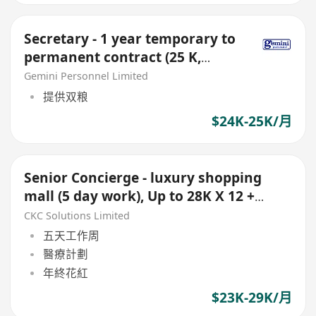
Secretary - 1 year temporary to
permanent contract (25 K,
Double Pay, 5-day)
Gemini Personnel Limited
提供双粮
$24K-25K/月
Senior Concierge - luxury shopping
mall (5 day work), Up to 28K X 12 +
Bonus
CKC Solutions Limited
五天工作周
醫療計劃
年終花紅
$23K-29K/月