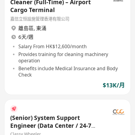
Cleaner (Full-Time) – Airport
Cargo Terminal
嘉信立恒設施管理香港有限公司
離島區
,
東涌
6天/週
Salary From HK$12,600/month
Provides training for cleaning machinery
operation
Benefits include Medical Insurance and Body
Check
$13K/月
(Senior) System Support
Engineer (Data Center / 24-7
Shift) (Airport)
Classy Wheeler