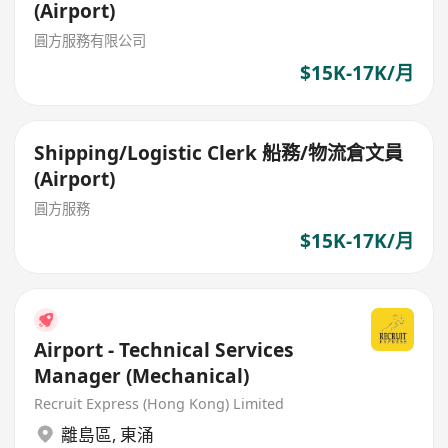
(Airport)
圓方服務有限公司
$15K-17K/月
Shipping/Logistic Clerk 船務/物流倉文員
(Airport)
圓方服務
$15K-17K/月
Airport - Technical Services
Manager (Mechanical)
Recruit Express (Hong Kong) Limited
離島區
,
東涌