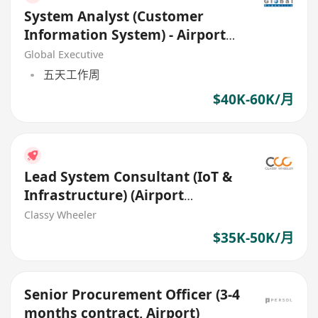
System Analyst (Customer
Information System) - Airport
Area
Global Executive
五天工作周
$40K-60K/月
Lead System Consultant (IoT &
Infrastructure) (Airport
Projects)
Classy Wheeler
$35K-50K/月
Senior Procurement Officer (3-4
months contract, Airport)