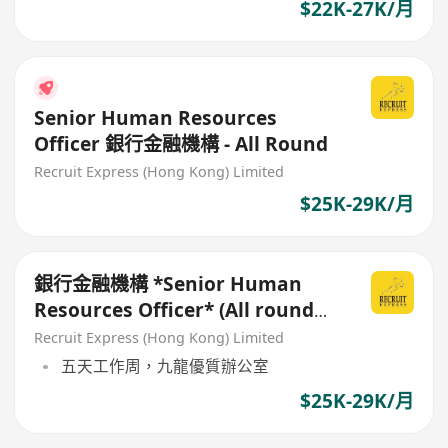
$22K-27K/月
Senior Human Resources
Officer 銀行金融機構 - All Round
Recruit Express (Hong Kong) Limited
$25K-29K/月
銀行金融機構 *Senior Human
Resources Officer* (All round
support )*
Recruit Express (Hong Kong) Limited
五天工作周，九龍優質辦公室
$25K-29K/月