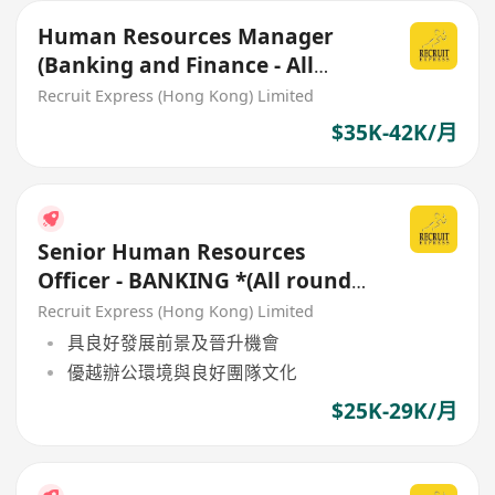
Human Resources Manager
(Banking and Finance - All
Round)
Recruit Express (Hong Kong) Limited
$35K-42K/月
Senior Human Resources
Officer - BANKING *(All round
support )
Recruit Express (Hong Kong) Limited
具良好發展前景及晉升機會
優越辦公環境與良好團隊文化
$25K-29K/月