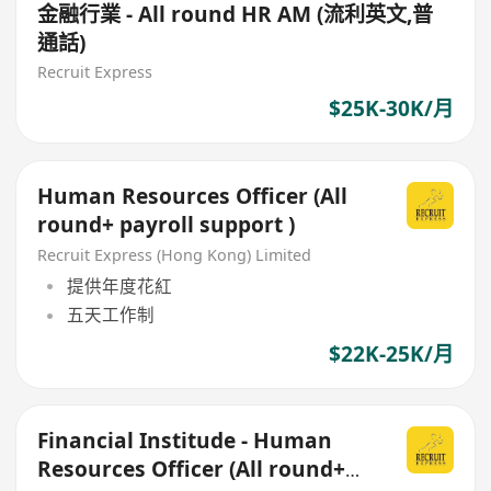
金融行業 - All round HR AM (流利英文,普
通話)
Recruit Express
$25K-30K/月
Human Resources Officer (All
round+ payroll support )
Recruit Express (Hong Kong) Limited
提供年度花紅
五天工作制
$22K-25K/月
Financial Institude - Human
Resources Officer (All round+