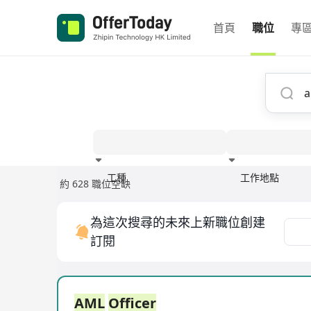
首頁
職位
專
工種
工作地點
約 628 職位空缺
經驗
為這次搜尋的未來上新職位創建
訂閱
AML
Officer