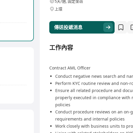
5天/週, 固定坐班
上環
傳送投遞消息
工作內容
Contract AML Officer
Conduct negative news search and nam
Perform KYC routine review and non-r
Ensure all related procedure and docu
properly executed in compliance with 
policies
Conduct procedure reviews on an on-g
requirements and internal policies
Work closely with business units to pro