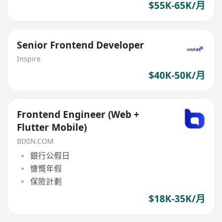
$55K-65K/月
Senior Frontend Developer
Inspire
$40K-50K/月
Frontend Engineer (Web +
Flutter Mobile)
BIXIN.COM
銀行公假日
慷慨年假
保險計劃
$18K-35K/月