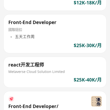
$12K-18K/月
Front-End Developer
國聯鈕扣
五天工作周
$25K-30K/月
react开发工程师
Metaverse Cloud Solution Limited
$25K-40K/月
Front-End Developer/