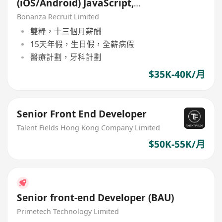
(iOS/Android) JavaScript,
NodeJS (Whampoa | HK$40K) x
Bonanza Recruit Limited
13
雙糧，十三個月薪酬
15天年假，生日假，全薪病假
醫療計劃，牙科計劃
$35K-40K/月
Senior Front End Developer
Talent Fields Hong Kong Company Limited
$50K-55K/月
Senior front-end Developer (BAU)
Primetech Technology Limited