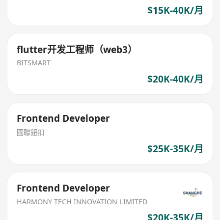
$15K-40K/月
flutter开发工程师（web3）
BITSMART
$20K-40K/月
Frontend Developer
國聯鈕扣
$25K-35K/月
Frontend Developer
HARMONY TECH INNOVATION LIMITED
$20K-35K/月