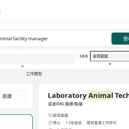
區
搜
HK$
工作類型
教育程度
福利待遇
全職
Laboratory
Animal
Tech
創建
滬港中科·醫療/製藥
薪資面議
學士
1-3年经验
需有香港工作許可