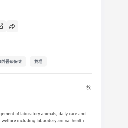
額外醫療保險
雙糧
ement of laboratory animals, daily care and
l welfare including laboratory animal health