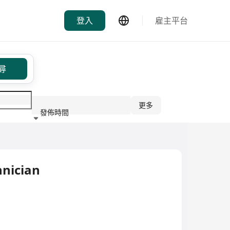
登入
雇主平台
尋
更多
發佈時間
行業
nician