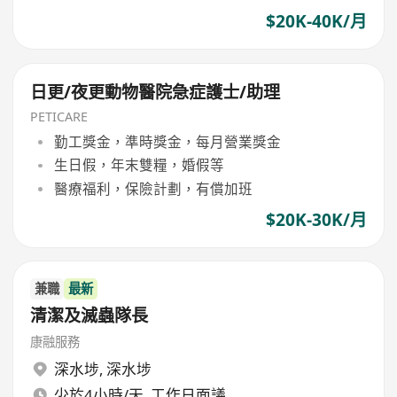
$20K-40K/月
日更/夜更動物醫院急症護士/助理
PETICARE
勤工獎金，準時獎金，每月營業獎金
生日假，年末雙糧，婚假等
醫療福利，保險計劃，有償加班
$20K-30K/月
兼職
最新
清潔及滅蟲隊長
康融服務
深水埗
,
深水埗
少於4小時/天, 工作日面議