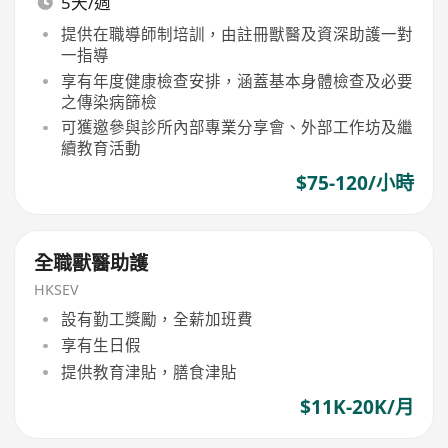
5天/週
提供在職導師制培訓，由註冊獸醫及資深助護一對
一指導
享有年度健康檢查安排，涵蓋基本身體檢查及必要
之傳染病篩檢
可獲邀參與診所內部專業分享會、外部工作坊及繼
續教育活動
$75-120/小時
全職獸醫助護
HKSEV
設有勤工獎勵，全薪加班費
享有生日假
提供教育津貼，膳食津貼
$11K-20K/月