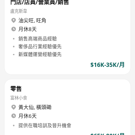
門店/店員/營業員/銷售
盧克斯韋
油尖旺
,
旺角
月休8天
銷售高端商品經驗
奢侈品行業經驗優先
新媒體運營經驗優先
$16K-35K/月
零售
富林小食
黃大仙
,
橫頭磡
月休6天
提供在職培訓及晉升機會