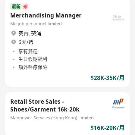
最新
Merchandising Manager
Me job personnel limited
葵青
,
葵涌
6天/週
享有雙糧
生日假期福利
額外醫療保險
$28K-35K/月
Retail Store Sales -
Shoes/Garment 16k-20k
Manpower Services (Hong Kong) Limited
$16K-20K/月