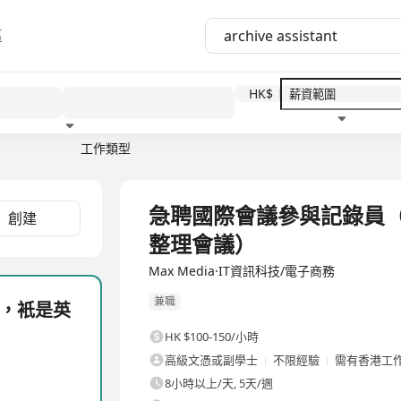
區
HK$
工作類型
教育程度
福利待遇
全職
急聘國際會議參與記錄員
創建
整理會議）
Max Media·IT資訊科技/電子商務
兼職
，衹是英
HK $100-150/小時
高級文憑或副學士
不限經驗
需有香港工
8小時以上/天, 5天/週