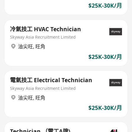
$25K-30K/月
冷氣技工 HVAC Technician
Skyway Asia Recruitment Limited
油尖旺
,
旺角
$25K-30K/月
電氣技工 Electrical Technician
Skyway Asia Recruitment Limited
油尖旺
,
旺角
$25K-30K/月
Technician （電工A牌)