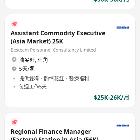
Assistant Commodity Executive
(Asia Market) 25K
Besteam Personnel Consultancy Limited
油尖旺
,
旺角
5天/週
提供雙糧，酌情花紅，醫療福利
每週工作5天
$25K-26K/月
Regional Finance Manager
(Factory) Station in Asia (56K)