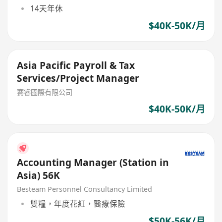
14天年休
$40K-50K/月
Asia Pacific Payroll & Tax
Services/Project Manager
賽睿國際有限公司
$40K-50K/月
Accounting Manager (Station in
Asia) 56K
Besteam Personnel Consultancy Limited
雙糧，年度花紅，醫療保險
$50K-56K/月