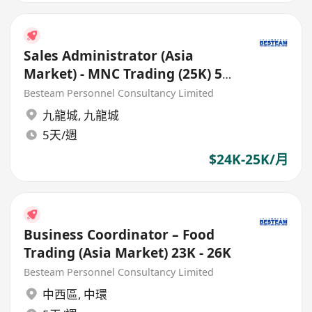
Sales Administrator (Asia
Market) - MNC Trading (25K) 5
Days
Besteam Personnel Consultancy Limited
九龍城
,
九龍城
5天/週
$24K-25K/月
Business Coordinator – Food
Trading (Asia Market) 23K - 26K
Besteam Personnel Consultancy Limited
中西區
,
中環