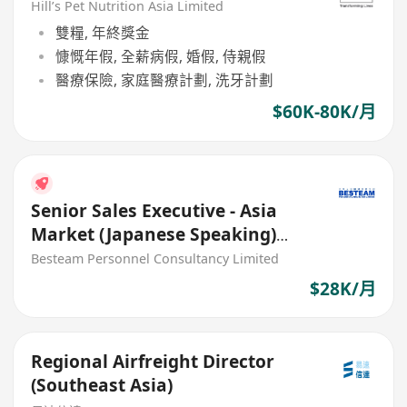
Hill’s Pet Nutrition Asia Limited
雙糧, 年終獎金
慷慨年假, 全薪病假, 婚假, 侍親假
醫療保險, 家庭醫療計劃, 洗牙計劃
$60K-80K/月
Senior Sales Executive - Asia
Market (Japanese Speaking)
Building Material (28K)
Besteam Personnel Consultancy Limited
$28K/月
Regional Airfreight Director
(Southeast Asia)