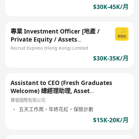
$30K-45K/月
專業 Investment Officer [地產 /
Private Equity / Assets
Management 行業exp welcome]
Recruit Express (Hong Kong) Limited
$30K-35K/月
Assistant to CEO (Fresh Graduates
Welcome) 總經理助理, Asset
Management Company
賽睿國際有限公司
五天工作周，年終花紅，保險計劃
$15K-20K/月