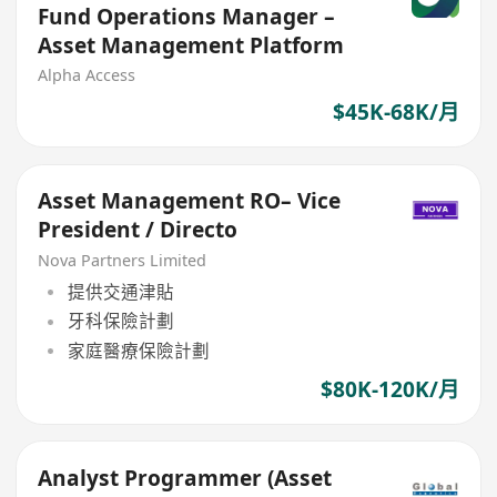
Fund Operations Manager –
Asset Management Platform
Alpha Access
$45K-68K/月
Asset Management RO– Vice
President / Directo
Nova Partners Limited
提供交通津貼
牙科保險計劃
家庭醫療保險計劃
$80K-120K/月
Analyst Programmer (Asset