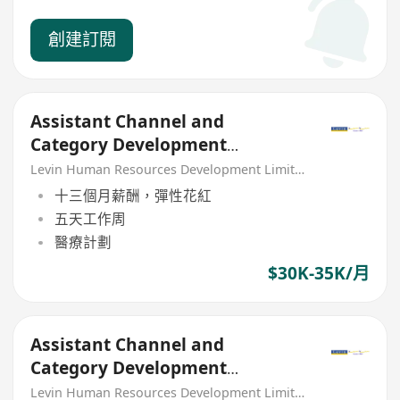
創建訂閱
Assistant Channel and
Category Development
Manager (Food Services) –
Levin Human Resources Development Limited
Catering
十三個月薪酬，彈性花紅
五天工作周
醫療計劃
$30K-35K/月
Assistant Channel and
Category Development
Manager (Food Services) –
Levin Human Resources Development Limited