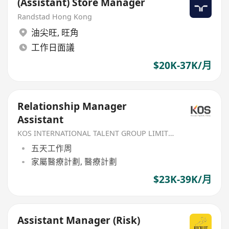
(Assistant) Store Manager
Randstad Hong Kong
油尖旺
,
旺角
工作日面議
$20K-37K/月
Relationship Manager
Assistant
KOS INTERNATIONAL TALENT GROUP LIMITED
五天工作周
家屬醫療計劃, 醫療計劃
$23K-39K/月
Assistant Manager (Risk)