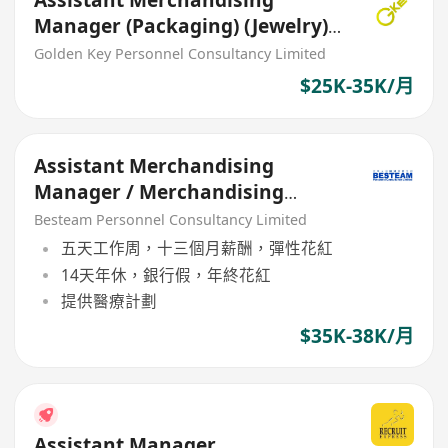
Assistant Merchandising
Manager (Packaging) (Jewelry)
30K
Golden Key Personnel Consultancy Limited
$25K-35K/月
Assistant Merchandising
Manager / Merchandising
Manager (Toys)
Besteam Personnel Consultancy Limited
五天工作周，十三個月薪酬，彈性花紅
14天年休，銀行假，年終花紅
提供醫療計劃
$35K-38K/月
Assistant Manager