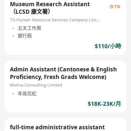
Museum Research Assistant
（LCSD 康文署）
TG Human Resource Services Company Limited
五天工作周
銀行假
$110/小時
Admin Assistant (Cantonese & English
Proficiency, Fresh Grads Welcome)
Motiva Consulting Limited
年底花紅
$18K-23K/月
full-time administrative assistant