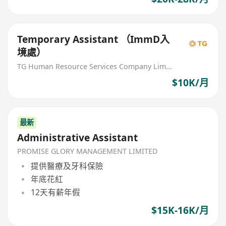
Temporary Assistant （ImmD入
境處）
TG Human Resource Services Company Limited
$10K/月
最新
Administrative Assistant
PROMISE GLORY MANAGEMENT LIMITED
提供醫療及牙科保險
年底花紅
12天有薪年假
$15K-16K/月