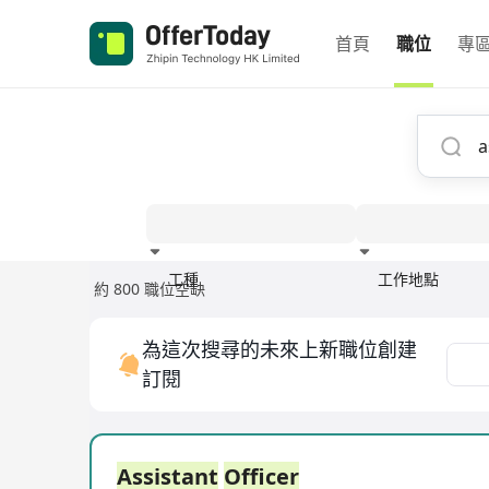
首頁
職位
專
工種
工作地點
約 800 職位空缺
經驗
為這次搜尋的未來上新職位創建
訂閱
Assistant
Officer