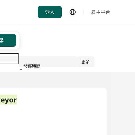
登入
雇主平台
尋
更多
發佈時間
行業
veyor