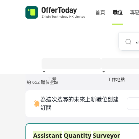
首頁
職位
專
工種
工作地點
約 652 職位空缺
經驗
為這次搜尋的未來上新職位創建
訂閱
Assistant
Quantity
Surveyor