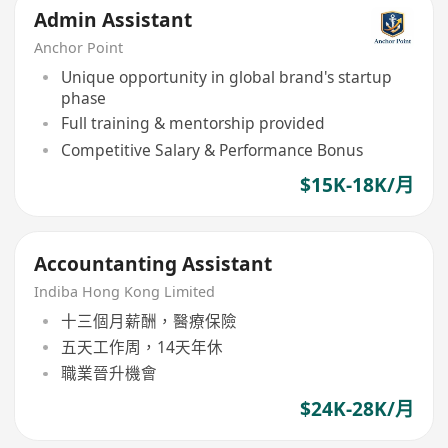
Admin Assistant
Anchor Point
Unique opportunity in global brand's startup
phase
Full training & mentorship provided
Competitive Salary & Performance Bonus
$15K-18K/月
Accountanting Assistant
Indiba Hong Kong Limited
十三個月薪酬，醫療保險
五天工作周，14天年休
職業晉升機會
$24K-28K/月