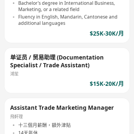
Bachelor's degree in International Business,
Marketing, or a related field
Fluency in English, Mandarin, Cantonese and
additional languages
$25K-30K/月
单证员 / 贸易助理 (Documentation
Specialist / Trade Assistant)
鴻笙
$15K-20K/月
Assistant Trade Marketing Manager
飛軒理
十三個月薪酬，額外津貼
14天年休