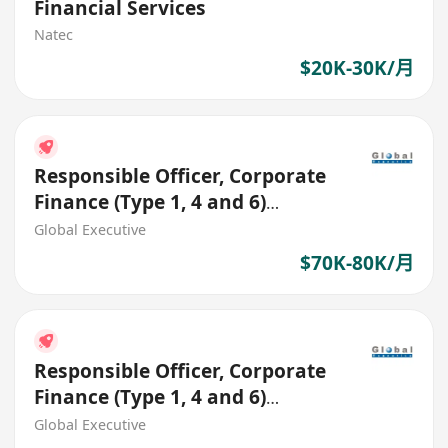
Financial Services
Natec
$20K-30K/月
Responsible Officer, Corporate
Finance (Type 1, 4 and 6)
(HK$70K - $80K)
Global Executive
$70K-80K/月
Responsible Officer, Corporate
Finance (Type 1, 4 and 6)
(HK$70K - $80K)
Global Executive