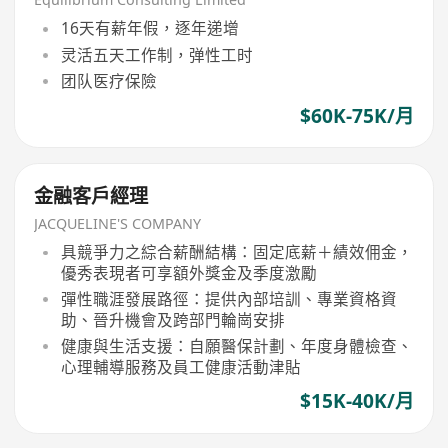
16天有薪年假，逐年递增
灵活五天工作制，弹性工时
团队医疗保險
$60K-75K/月
金融客戶經理
JACQUELINE'S COMPANY
具競爭力之綜合薪酬結構：固定底薪＋績效佣金，
優秀表現者可享額外獎金及季度激勵
彈性職涯發展路徑：提供內部培訓、專業資格資
助、晉升機會及跨部門輪崗安排
健康與生活支援：自願醫保計劃、年度身體檢查、
心理輔導服務及員工健康活動津貼
$15K-40K/月