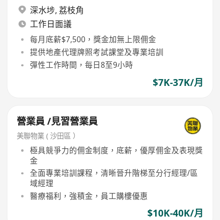
深水埗
,
荔枝角
工作日面議
每月底薪$7,500，獎金加無上限佣金
提供地產代理牌照考試課堂及專業培訓
彈性工作時間，每日8至9小時
$7K-37K/月
營業員 /見習營業員
美聯物業 ( 沙田區 ）
極具競爭力的佣金制度，底薪，優厚佣金及表現獎
金
全面專業培訓課程，清晰晉升階梯至分行經理/區
域經理
醫療福利，強積金，員工購樓優惠
$10K-40K/月