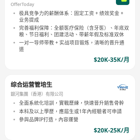
OfferToday
极具竞争力的薪酬体系：固定工资 + 绩效奖金 +
业务提成
完善福利保障：全额医疗保险（含牙医）、年底双
粮、节日福利、团建活动、带薪年假及标准双休
一对一导师带教 + 实战项目锻炼，清晰的晋升通
道
$20K-35K/月
综合运营管培生
銀河集團（香港）有限公司
全面系統化培訓，實戰歷練，快速晉升銷售骨幹
本科及以上學歷，應屆生或1年內經驗者可申請
參與品牌IP打造，內容運營
$20K-25K/月