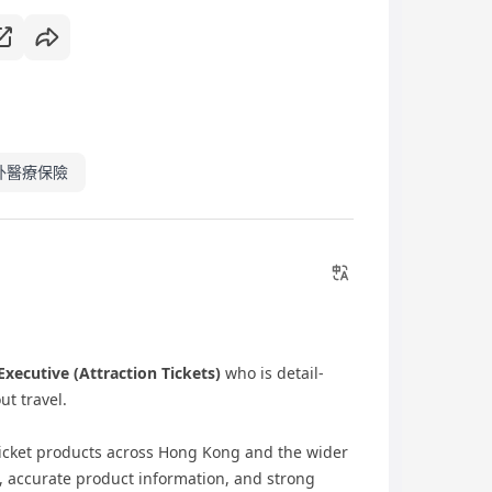
外醫療保險
xecutive (Attraction Tickets)
who is detail-
ut travel.
ticket products across Hong Kong and the wider
 accurate product information, and strong