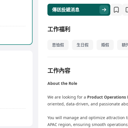
傳送投遞消息
工作福利
恩恤假
生日假
婚假
額
工作內容
About the Role
We are looking for a
Product Operations E
oriented, data-driven, and passionate abo
You will manage and optimize attraction 
APAC region, ensuring smooth operations,