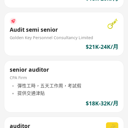
Audit semi senior
Golden Key Personnel Consultancy Limited
$21K-24K/月
senior auditor
CPA Firm
彈性工時，五天工作周，考試假
提供交通津貼
$18K-32K/月
auditor