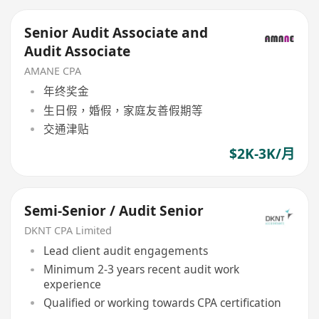
Senior Audit Associate and
Audit Associate
AMANE CPA
年终奖金
生日假，婚假，家庭友善假期等
交通津贴
$2K-3K/月
Semi-Senior / Audit Senior
DKNT CPA Limited
Lead client audit engagements
Minimum 2-3 years recent audit work
experience
Qualified or working towards CPA certification