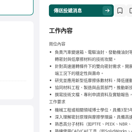
傳送投遞消息
工作內容
崗位內容
負責汽車變速箱、電驅油封、發動機油封
轉密封與低摩擦材料的技術攻關。
針對高速運轉條件下的雙向密封需求，開
端工況下的穩定性與壽命。
研究並應用新型低摩擦係數材料，降低運
協同材料工程、製造與品質部門，推動新
撰寫技術文檔、專利申請資料及實驗報告
工作要求
機械工程或相關領域博士學位，具備3至5
深入理解密封原理與摩擦學理論，具備高
熟悉高分子材料（如PTFE、PEEK、NB
熟練使用CAD/CAE工具（如SolidWor