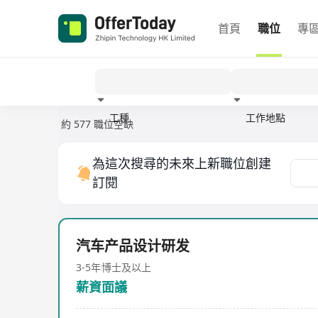
首頁
職位
專
工種
工作地點
約 577 職位空缺
經驗
為這次搜尋的未來上新職位創建
訂閱
汽车产品设计研发
3-5年
博士及以上
薪資面議