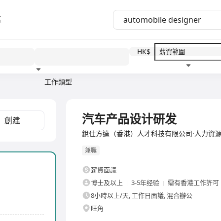
區
HK$
工作類型
教育程度
福利待遇
全職
汽车产品设计研发
創建
銳仕方達（香港）人才科技有限公司·人力資源
兼職
薪資面議
博士及以上
3-5年经验
需有香港工作許可
8小時以上/天, 工作日面議, 混合辦公
旺角