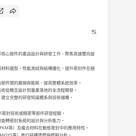
等核心部件的產品設計與研發工作，聚焦高速雙向旋
展材料選型、性能測試與結構優化，提升密封件在極
動部件間的磨損與能耗，提高整體系統效率。
技術從概念設計到量產落地的全流程開發。
，建立完整的研發知識體系與技術儲備。
年密封技術或精密零部件研發經驗。
速旋轉密封系統的設計與分析能力。
R、FKM等）及複合材料在動態密封中的應用特性。
ks、ANSYS等）進行結構建模與模擬分析。