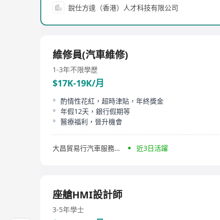
銳仕方達（香港）人才科技有限公司
維修員(汽車維修)
1-3年
不限學歷
$17K-19K/月
酌情性花紅，超時津貼，年終獎金
年假12天，銀行假期等
醫療福利，晉升機會
大昌貿易行汽車服務中心有限公司
近3日活躍
座艙HMI設計師
3-5年
學士