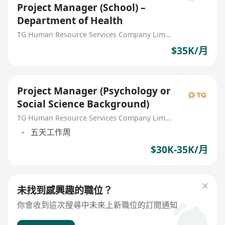
Project Manager (School) –
Department of Health
TG Human Resource Services Company Limited
$35K/月
Project Manager (Psychology or
Social Science Background)
TG Human Resource Services Company Limited
五天工作周
$30K-35K/月
未找到感興趣的職位？
你會收到這次搜尋中未來上新職位的訂閱通知