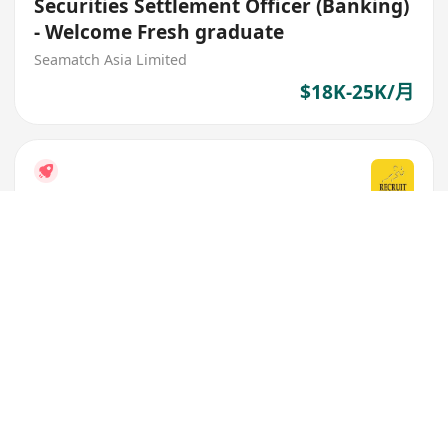
Securities Settlement Officer (Banking)
- Welcome Fresh graduate
Seamatch Asia Limited
$18K-25K/月
Bank - e-Banking Channel
Offier
Recruit Express (Hong Kong) Limited
$18K-25K/月
Corporate Banking 銀行 RM
[back office唔使跑數]
Recruit Express (Hong Kong) Limited