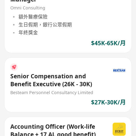
Omni Consulting
額外醫療保險
生日假期，銀行公眾假期
年終獎金
$45K-65K/月
Senior Compensation and
Benefit Executive (26K - 30K)
Besteam Personnel Consultancy Limited
$27K-30K/月
Accounting Officer (Work-life
Balance + 17 AL good benefit)