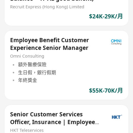
Recruit Express (Hong Kong) Limited
$24K-29K/月
Employee Benefit Customer
Experience Senior Manager
Omni Consulting
額外醫療保險
生日假，銀行假期
年終獎金
$55K-70K/月
Senior Customer Services
Officer, Insurance | Employee
Benefit Client Support
HKT Teleservices