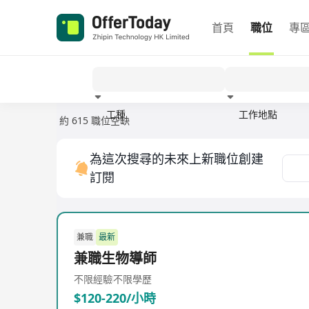
首頁
職位
專
工種
工作地點
約 615 職位空缺
經驗
為這次搜尋的未來上新職位創建
訂閱
兼職
最新
兼職生物導師
不限經驗
不限學歷
$120-220/小時