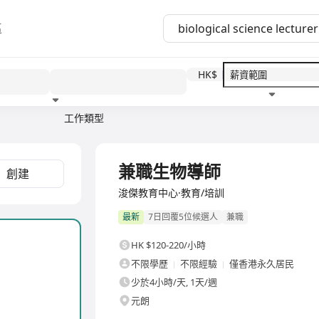
區
HK$
工作類型
教育程度
福利待遇
兼職生物導師
創建
浚傑教育中心·教育/培訓
最新
7日回覆5位候選人
兼職
HK $120-220/小時
不限學歷
不限經驗
僅香港永久居民
少於4小時/天, 1天/週
元朗