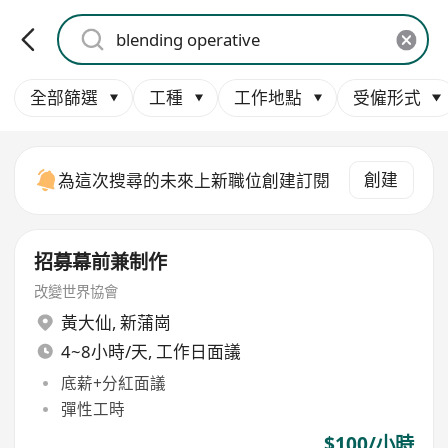
全部篩選
工種
工作地點
受僱形式
創建
為這次搜尋的未來上新職位創建訂閱
招募幕前兼制作
改變世界協會
黃大仙
,
新蒲崗
4~8小時/天, 工作日面議
底薪+分紅面議
彈性工時
$100/小時