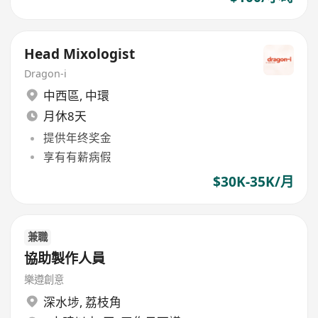
Head Mixologist
Dragon-i
中西區
,
中環
月休8天
提供年终奖金
享有有薪病假
$30K-35K/月
兼職
協助製作人員
樂遵創意
深水埗
,
荔枝角