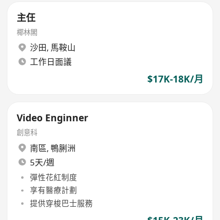
主仼
椰林閣
沙田
,
馬鞍山
工作日面議
$17K-18K/月
Video Enginner
創意科
南區
,
鴨脷洲
5天/週
彈性花紅制度
享有醫療計劃
提供穿梭巴士服務