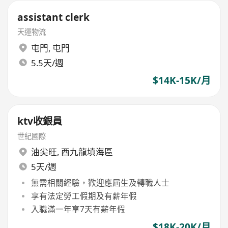
assistant clerk
天運物流
屯門
,
屯門
5.5天/週
$14K-15K/月
ktv收銀員
世紀國際
油尖旺
,
西九龍填海區
5天/週
無需相關經驗，歡迎應屆生及轉職人士
享有法定勞工假期及有薪年假
入職滿一年享7天有薪年假
$18K-20K/月