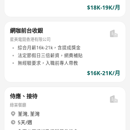
$18K-19K/月
網咖前台收銀
星美電競香港有限公司
綜合月薪16k-21k，含提成獎金
法定節假日三倍薪資，網費補貼
無經驗要求，入職前專人帶教
$16K-21K/月
侍應、接待
綠茶餐廳
荃灣
,
荃灣
5天/週