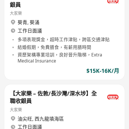
銀員
大家樂
葵青
,
葵涌
工作日面議
多項表現獎金，超時工作津貼，跨區交通津貼
結婚假期，免費膳食，有薪用膳時間
資歷架構專業培訓，良好晉升階梯，Extra
Medical Insurance
$15K-16K/月
【大家樂 – 佐敦/長沙灣/深水埗】全
職收銀員
大家樂
油尖旺
,
西九龍填海區
工作日面議