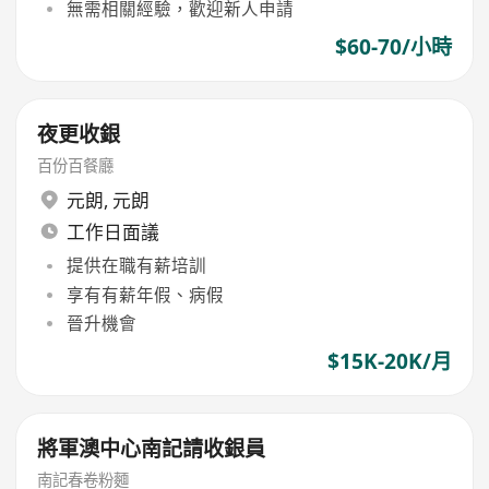
無需相關經驗，歡迎新人申請
$60-70/小時
夜更收銀
百份百餐廳
元朗
,
元朗
工作日面議
提供在職有薪培訓
享有有薪年假、病假
晉升機會
$15K-20K/月
將軍澳中心南記請收銀員
南記春卷粉麵