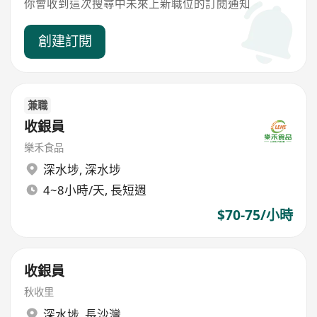
你會收到這次搜尋中未來上新職位的訂閱通知
創建訂閱
兼職
收銀員
樂禾食品
深水埗
,
深水埗
4~8小時/天, 長短週
$70-75/小時
收銀員
秋收里
深水埗
,
長沙灣