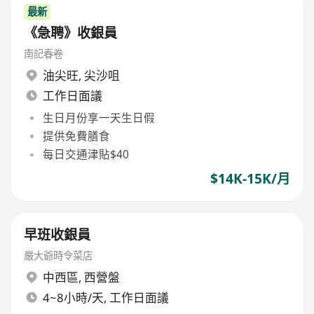
最新
《急聘》收銀員
南記春卷
油尖旺
,
尖沙咀
工作日面議
生日月份享一天生日假
提供免費膳食
每日交通津貼$40
$14K-15K/月
早班收銀員
嚴大爺時令菜店
中西區
,
西營盤
4~8小時/天, 工作日面議