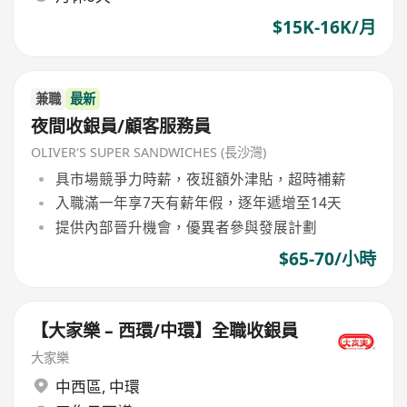
$15K-16K/月
兼職
最新
夜間收銀員/顧客服務員
OLIVER'S SUPER SANDWICHES (長沙灣)
具市場競爭力時薪，夜班額外津貼，超時補薪
入職滿一年享7天有薪年假，逐年遞增至14天
提供內部晉升機會，優異者參與發展計劃
$65-70/小時
【大家樂 – 西環/中環】全職收銀員
大家樂
中西區
,
中環