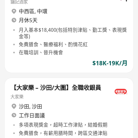
鏞記酒家
中西區
,
中環
月休5天
月入基本$18,400(包括特別津貼、勤工獎、表現獎
金等)
免費膳食、醫療福利、酌情花紅
在職培訓、晉升機會
$18K-19K/月
【大家樂 – 沙田/大圍】全職收銀員
大家樂
沙田
,
沙田
工作日面議
多項表現獎金，超時工作津貼，結婚假期
免費膳食，有薪用膳時間，跨區交通津貼