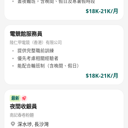
晝夜輪班，含晚間、假日及寒暑假時段
$18K-21K/月
電競館服務員
陸仁甲電競（香港）有限公司
提供完整職前訓練
優先考慮相關經驗者
能配合輪班制（含晚間、假日）
$18K-21K/月
最新
夜間收銀員
南記春卷粉麵
深水埗
,
長沙灣