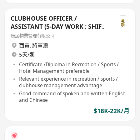
CLUBHOUSE OFFICER /
ASSISTANT (5-DAY WORK ; SHIFT
DUTY) - TSEUNG KWAN O
康居物業管理有限公司
西貢
,
將軍澳
5天/週
Certificate /Diploma in Recreation / Sports /
Hotel Management preferable
Relevant experience in recreation / sports /
clubhouse management advantage
Good command of spoken and written English
and Chinese
$18K-22K/月