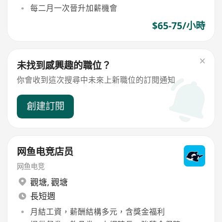
每二月一次晉升加薪機會
$65-75/小時
未找到感興趣的職位？
你會收到這次搜尋中未來上新職位的訂閱通知
創建訂閱
网鱼电竞店员
网鱼电竞
觀塘
,
觀塘
長短週
月結工資，薪酬結構多元，含獎金福利