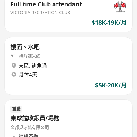
Full time Club attendant
VICTORIA RECREATION CLUB
$18K-19K/月
樓面、水吧
阿一豬酸辣米線
東區
,
鰂魚涌
月休4天
$5K-20K/月
兼職
桌球館收銀員/場務
金都桌球城有限公司
經驗不拘