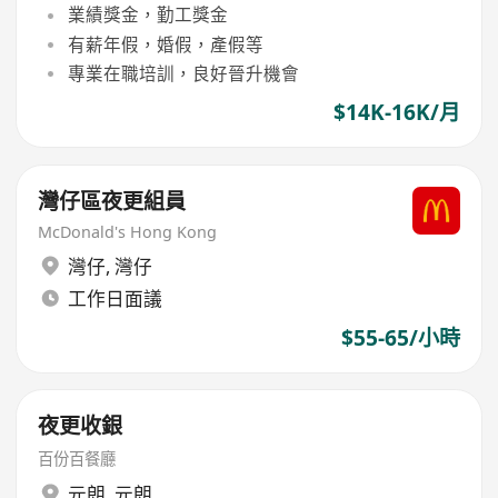
業績獎金，勤工獎金
有薪年假，婚假，產假等
專業在職培訓，良好晉升機會
$14K-16K/月
灣仔區夜更組員
McDonald's Hong Kong
灣仔
,
灣仔
工作日面議
$55-65/小時
夜更收銀
百份百餐廳
元朗
,
元朗