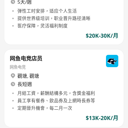
5天/週
弹性工时安排，适应个人生活
提供世界级培训，职业晋升路径清晰
医疗保障，灵活福利制度
$20K-30K/月
网鱼电竞店员
网鱼电竞
觀塘
,
觀塘
長短週
月結工資，薪酬結構多元，含獎金福利
員工享有餐券、飲品券及上網時長券等
定期晉升機會，每二月一次
$13K-20K/月