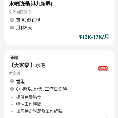
水吧助理(港九新界)
亞洲國際餐飲
東區
,
鰂魚涌
月休5天
$13K-17K/月
兼職
【大家樂 】水吧
大家樂
香港
8小時以上/天, 工作日面議
提供免費膳食
彈性工作時間
無需特定學歷及工作經驗