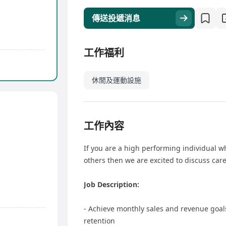
傳送投遞消息
工作福利
休閒及運動設施
工作內容
If you are a high performing individual w
others then we are excited to discuss car
Job Description:
- Achieve monthly sales and revenue goals
retention