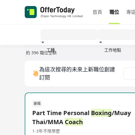
首頁
職位
專
工種
工作地點
約 396 職位空缺
經驗
為這次搜尋的未來上新職位創建
訂閱
兼職
Part Time Personal
Boxing
/Muay
Thai/MMA
Coach
1-3年
不限學歷