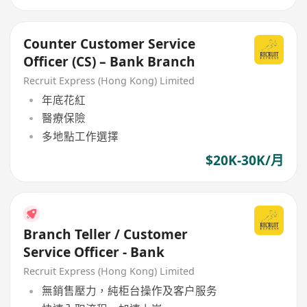
Counter Customer Service
Officer (CS) – Bank Branch
Recruit Express (Hong Kong) Limited
年底花紅
醫療保險
多地點工作選擇
$20K-30K/月
Branch Teller / Customer
Service Officer - Bank
Recruit Express (Hong Kong) Limited
無銷售壓力，純柜台操作及客户服务