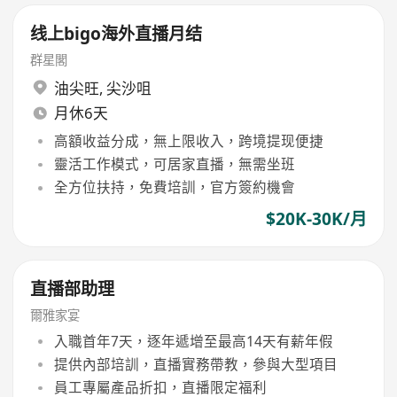
线上bigo海外直播月结
群星閣
油尖旺
,
尖沙咀
月休6天
高額收益分成，無上限收入，跨境提现便捷
靈活工作模式，可居家直播，無需坐班
全方位扶持，免費培訓，官方簽約機會
$20K-30K/月
直播部助理
爾雅家宴
入職首年7天，逐年遞增至最高14天有薪年假
提供內部培訓，直播實務帶教，參與大型項目
員工專屬產品折扣，直播限定福利