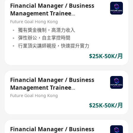
Financial Manager / Business
Management Trainee
Programme
Future Goal Hong Kong
獨有獎金機制，高潛力收入
彈性辦公，自主掌控時間
行業頂尖講師親授，快速提升實力
$25K-50K/月
Financial Manager / Business
Management Trainee
Programme
Future Goal Hong Kong
$25K-50K/月
Financial Manager / Business