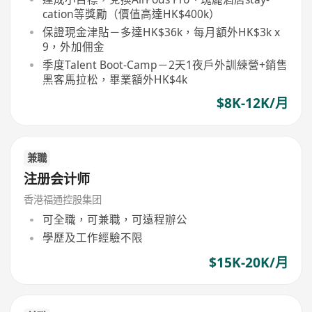
cation等獎勵（價值高達HK$400k）
保證現金津貼－多達HK$36k，每月額外HK$3k x
9，外加佣金
季度Talent Boot-Camp－2天1夜戶外訓練營+銷售
黑客馬拉松，畢業額外HK$4k
$8K-12K/月
兼職
注册会计师
香港福通控股集团
可全職，可兼職，可遠程辦公
學歷及工作經驗不限
$15K-20K/月