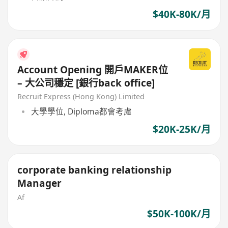
$40K-80K/月
Account Opening 開戶MAKER位
– 大公司穩定 [銀行back office]
Recruit Express (Hong Kong) Limited
大學學位, Diploma都會考慮
$20K-25K/月
corporate banking relationship
Manager
Af
$50K-100K/月