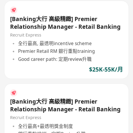
[Banking大行 高級精緻] Premier
Relationship Manager - Retail Banking
Recruit Express
全行最高, 最透明incentive scheme
Premier Retail RM 銀行重點training
Good career path: 定期review升職
$25K-55K/月
[Banking大行 高級精緻] Premier
Relationship Manager - Retail Banking
Recruit Express
全行最高+最透明獎金制度